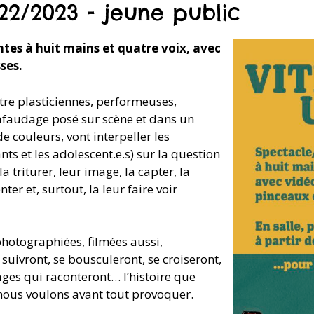
22/2023 - jeune public
ntes
à huit mains et quatre voix, avec
ses.
tre plasticiennes, performeuses,
hafaudage posé sur scène et dans un
 couleurs, vont interpeller les
ants et les adolescent.e.s) sur la question
a triturer, leur image, la capter, la
nter et, surtout, la leur faire voir
photographiées, filmées aussi,
 suivront, se bousculeront, se croiseront,
mages qui raconteront… l’histoire que
nous voulons avant tout provoquer.