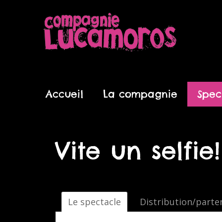
Aller
au
contenu
Accueil
La compagnie
Spec
Vite un selfie!
Le spectacle
Distribution/parte