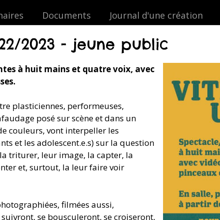
naires
Documents
Journal d'une création
22/2023 - jeune public
ntes
à huit mains et quatre voix, avec
ses.
tre plasticiennes, performeuses,
hafaudage posé sur scène et dans un
 couleurs, vont interpeller les
ants et les adolescent.e.s) sur la question
a triturer, leur image, la capter, la
nter et, surtout, la leur faire voir
photographiées, filmées aussi,
 suivront, se bousculeront, se croiseront,