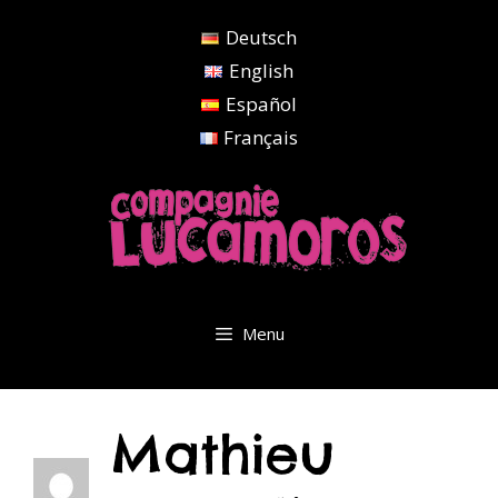
Aller
Deutsch
au
contenu
English
Español
Français
Menu
Mathieu