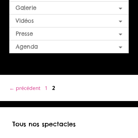
Galerie
Vidéos
Presse
Agenda
Page
Page
←
précédent
1
2
Tous nos spectacles