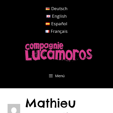
Saltar
Deutsch
al
contenido
English
Español
Français
Menú
Mathieu