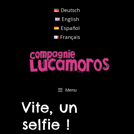
Aller
Deutsch
au
contenu
English
Español
Français
Menu
Vite, un
selfie !