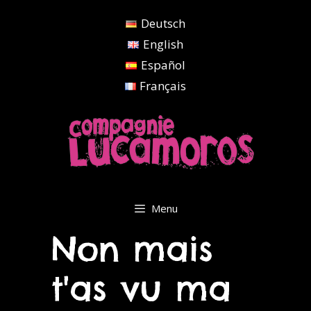
Aller
Deutsch
au
contenu
English
Español
Français
Menu
Non mais
t'as vu ma