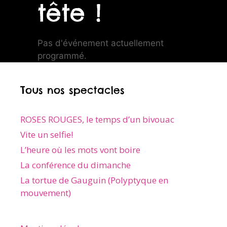
tête !
Pas d'événement actuellement
programmé.
Tous nos spectacles
ROSES ROUGES, le temps d’un bivouac
Vite un selfie!
L’heure où les mots vont boire
La conférence du dimanche
La tortue de Gauguin (Polyptyque en
mouvement)