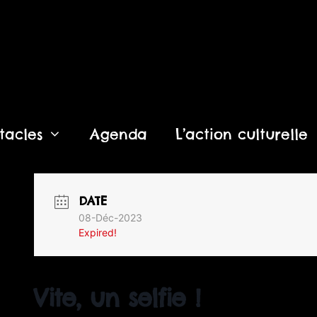
tacles
Agenda
L’action culturelle
DATE
08-Déc-2023
Expired!
Vite, un selfie !