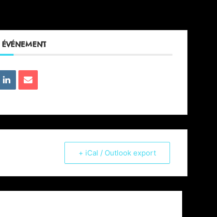
T ÉVÉNEMENT
+ iCal / Outlook export