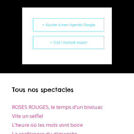
+ Ajouter à mon Agenda Google
+ iCal / Outlook export
Tous nos spectacles
ROSES ROUGES, le temps d’un bivouac
Vite un selfie!
L’heure où les mots vont boire
La conférence du dimanche