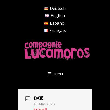
Aller
Deutsch
au
contenu
English
Español
Français
Menu
DATE
13-Mar-2023
Expired!