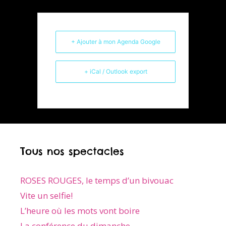
+ Ajouter à mon Agenda Google
+ iCal / Outlook export
Tous nos spectacles
ROSES ROUGES, le temps d’un bivouac
Vite un selfie!
L’heure où les mots vont boire
La conférence du dimanche