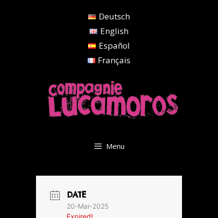
Aller
Deutsch
au
contenu
English
Español
Français
Menu
DATE
20-Mar-2025
Expired!