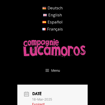
Aller
Deutsch
au
contenu
English
Español
Français
Menu
DATE
18-Mar-2025
Expired!