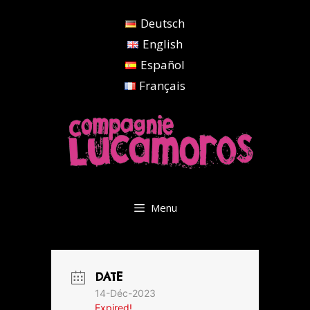
Aller
Deutsch
au
contenu
English
Español
Français
Menu
DATE
14-Déc-2023
Expired!