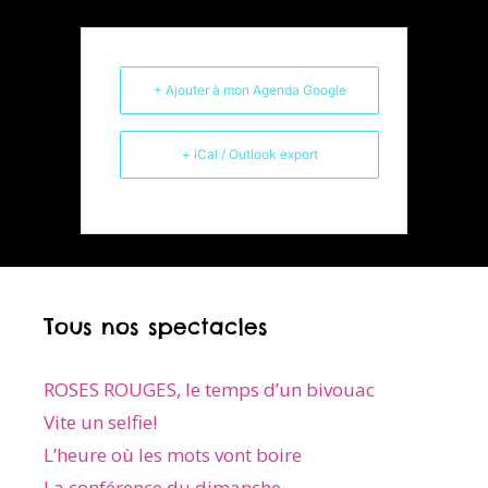
+ Ajouter à mon Agenda Google
+ iCal / Outlook export
Tous nos spectacles
ROSES ROUGES, le temps d’un bivouac
Vite un selfie!
L’heure où les mots vont boire
La conférence du dimanche