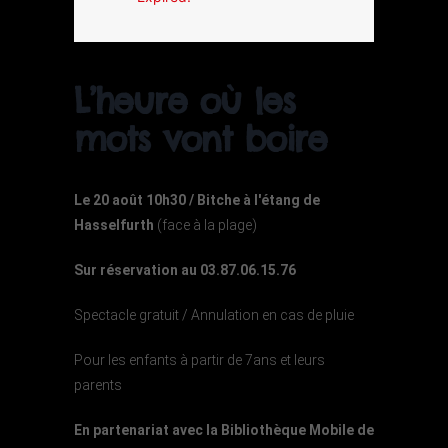
L’heure où les
mots vont boire
Le 20 août 10h30 / Bitche à l'étang de
Hasselfurth
(face à la plage)
Sur réservation au 03.87.06.15.76
Spectacle gratuit / Annulation en cas de pluie
Pour les enfants à partir de 7ans et leurs
parents
En partenariat avec la Bibliothèque Mobile de