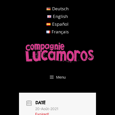
Aller
Deutsch
au
contenu
English
Español
Français
Menu
DATE
20-Août-2021
Expired!