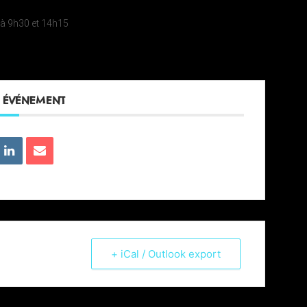
à 9h30 et 14h15
T ÉVÉNEMENT
+ iCal / Outlook export