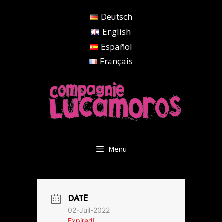
Aller
Deutsch
au
contenu
English
Español
Français
Menu
DATE
02-Juil-2022
Expired!