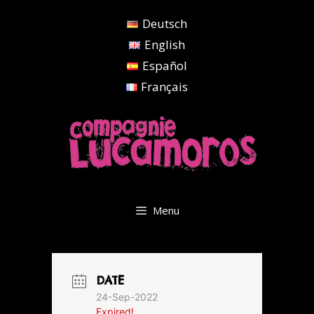
Aller
Deutsch
au
contenu
English
Español
Français
Menu
DATE
24-Sep-2022
Expired!