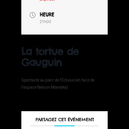
HEURE
21h00
La tortue de
Gauguin
Spectacle au parc de l'Ecluse (en face de
l'espace Nelson Mandela)
PARTAGEZ CET ÉVÉNEMENT